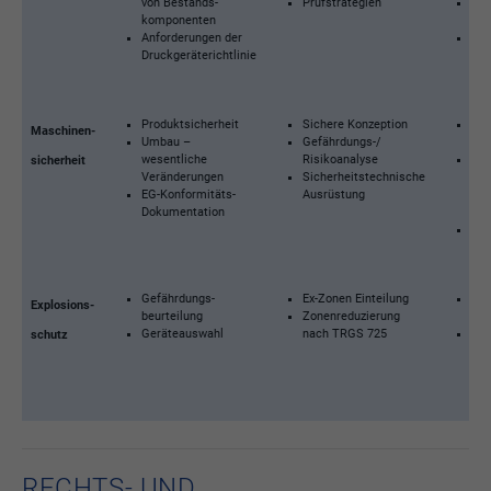
von Bestands­
Prüfstrategien
Ers
komponenten
Prü
Anforderungen der
Fes
Druckgeräterichtlinie
Bet
bew
Produktsicherheit
Sichere Konzeption
Vor
Maschinen­
Umbau –
Gefährdungs-/
CE-
wesentliche
Risikoanalyse
Übe
sicherheit
Veränderungen
Sicherheitstechnische
mit
EG-Konformitäts-
Ausrüstung
Her
Dokumentation
dok
Ers
Bet
Gefährdungs­
Ex-Zonen Einteilung
Ex(i
Explosions­
beurteilung
Zonenreduzierung
Ber
Geräteauswahl
nach TRGS 725
Ex-
schutz
Sch
nac
Gef
RECHTS- UND