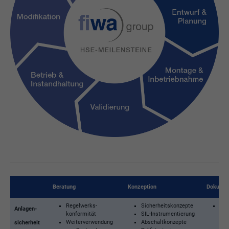
Beratung
Konzeption
Dokumen
Regelwerks­
Sicherheitskonzepte
Man
Anlagen­
konformität
SIL-Instrumentierung
Fun
Weiterverwendung
Abschaltkonzepte
Sic
sicherheit