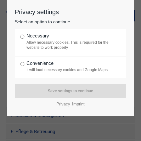
Privacy settings
Sorry, item "offcanvas-col1" does not exist.
Select an option to continue
Sorry, item "offcanvas-col2" does not exist.
Necessary
Allow necessary cookies. This is required for the
BUILDING SERVICES
website to work properly
Sorry, item "offcanvas-col3" does not exist.
ENGINEERING
Convenience
It will load necessary cookies and Google Maps
Sorry, item "offcanvas-col4" does not exist.
PROJECT HIGHLIGHTS
Privacy
Imprint
Schulen & Kindergärten
Pflege & Betreuung